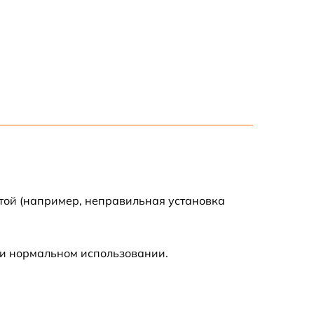
2000 р
400 р
500 р
900 р
2500 р
той (например, неправильная установка
1100 р
ри нормальном использовании.
400 р
1700 р