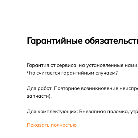
Апгрейд Kugoo ES3
Восстановление разъемов питания Kugoo
ES3
Гарантийные обязательст
Замена аккумулятора Kugoo ES3
Гарантия от сервиса: на установленные нами
Замена корпуса Kugoo ES3
Что считается гарантийным случаем?
Ремонт платы управления (восстановление)
Kugoo ES3
Для работ: Повторное возникновение неиспр
запчасти).
Гидроизоляция Kugoo ES3
Для комплектующих: Внезапная поломка, ут
Замена подсветки Kugoo ES3
Показать полностью
Восстановление после попадания влаги