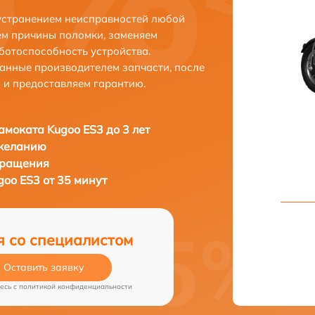
устранением неисправностей любой
ем причины поломки, заменяем
ботоспособность устройства.
анные производителем запчасти, после
 и предоставляем гарантию.
амоката Kugoo ES3 до 3 лет
 желанию
бращения
oo ES3 от 35 минут
я со специалистом
Оставить заявку
есь c
политикой конфиденциальности