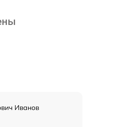
ены
ович Иванов