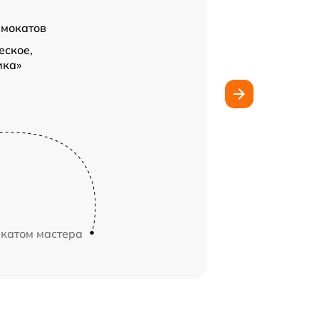
амокатов
еское,
ика»
икатом мастера