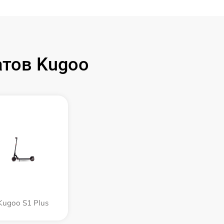
тов Kugoo
Kugoo S1 Plus