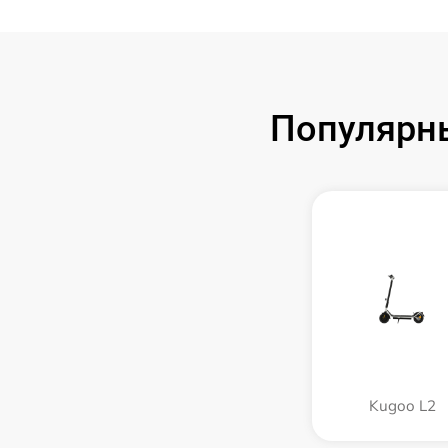
Популярн
Kugoo L2